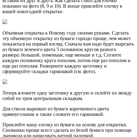
вставив их друг в друга. Как сделать ствол для елочки
показано на фото (8, 9 и 10). В конце приклейте елочку к
вашей новогодней открытке.
Объемная открытка к Новому году своими руками. Сделать
эту объемную открытку из бумаги гораздо проще, чем может
показаться на первый взгляд. Сначала вам надо будет вырезать
из бумаги зеленого цвета 5 половинок кругов разного
размера: большой, поменьше, еще меньше и т.д. Согните
каждую половинку круга пополам, потом еще раз пополам и
еще раз пополам. Разверните каждую заготовку и
сформируйте складки гармошкой (см. фото).
Теперь вложите одну заготовку в другую и склейте их между
собой по трем центральным складкам.
Для ствола вырежьте из бумаги коричневого цвета
прямоугольник и также сложите его гармошкой.
Приклейте вашу елочку из бумаги на основу для открытки.
Снежинки проще всего сделать из белой бумаги при помощи
дырокола или нарисовать ватной палочкой.