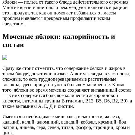
яблоки — польза от такого блюда действительного огромная.
Многие врачи и диетологи рекомендуют включить в рацион
этот продукт, так как он помогает избавиться от массы
проблем и является прекрасным профилактическим
средством.
Моченые яблоки: калорийность и
состав
Сразу же стоит отметить, что содержание белков и жиров в
таком блюде достаточно низкое. А вот углеводы, в частности,
сложные, то есть трудноперевариваемые растительные
волокна, здесь присутствуют в большом количестве. Кроме
того, яблоки во время мочения сохраняют витаминный состав
— в них содержится большое количество аскорбиновой
кислоты, витамины группы В (тиамин, В12, В5, В6, В2, В9), а
также витамины А, Е, Д и биотин.
Имеются и необходимые минералы, в частности, железо,
кальций, калий, алюминий, ванадий, кобальт, кремний, йод,
натрий, никель, сера, селен, титан, фосфор, стронций, хром и
цинк.