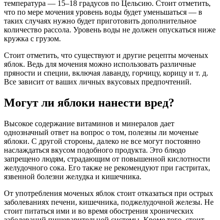
температура — 15–18 градусов по Цельсию. Стоит отметить,
что по мере мочения уровень воды будет уменьшаться — в
таких случаях нужно будет приготовить дополнительное
количество рассола. Уровень воды не должен опускаться ниже
кружка с грузом.
Стоит отметить, что существуют и другие рецепты моченых
яблок. Ведь для мочения можно использовать различные
пряности и специи, включая лаванду, горчицу, корицу и т. д.
Все зависит от ваших личных вкусовых предпочтений.
Могут ли яблоки нанести вред?
Высокое содержание витаминов и минералов дает
однозначный ответ на вопрос о том, полезны ли моченые
яблоки. С другой стороны, далеко не все могут постоянно
наслаждаться вкусом подобного продукта. Это блюдо
запрещено людям, страдающим от повышенной кислотности
желудочного сока. Его также не рекомендуют при гастритах,
язвенной болезни желудка и кишечника.
От употребления моченых яблок стоит отказаться при острых
заболеваниях печени, кишечника, поджелудочной железы. Не
стоит питаться ими и во время обострения хронических
заболеваний пищеварительной системы. Кроме того, стоит