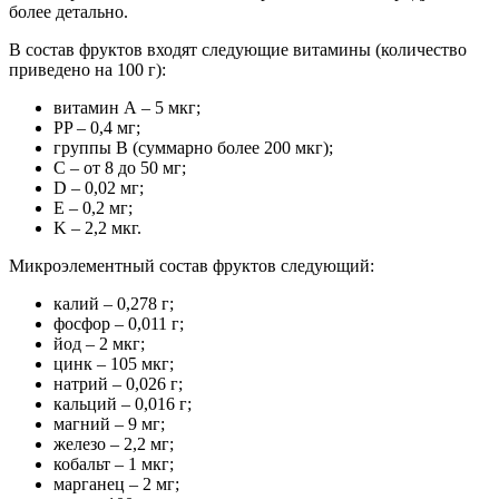
более детально.
В состав фруктов входят следующие витамины (количество
приведено на 100 г):
витамин А – 5 мкг;
РP – 0,4 мг;
группы В (суммарно более 200 мкг);
C – от 8 до 50 мг;
D – 0,02 мг;
E – 0,2 мг;
K – 2,2 мкг.
Микроэлементный состав фруктов следующий:
калий – 0,278 г;
фосфор – 0,011 г;
йод – 2 мкг;
цинк – 105 мкг;
натрий – 0,026 г;
кальций – 0,016 г;
магний – 9 мг;
железо – 2,2 мг;
кобальт – 1 мкг;
марганец – 2 мг;