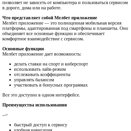
позволяет не зависеть от компьютера и пользоваться сервисом
в дороге, дома или на работе.
Что представляет собой Мелбет приложение
Мелбет приложение — это полноценная мобильная версия
платформы, адаптированная под смартфоны и планшеты. Оно
объединяет все основные функции и обеспечивает
комфортное взаимодействие с сервисом.
Основные функции
Мелбет приложение дает возможность:
делать ставки на спорт и киберспорт
использовать лайв-режим
отслеживать коэффициенты
управлять балансом
участвовать в бонусных программах
Все это доступно в одном интерфейсе.
Преимущества использования
-->
быстрый доступ к сервису
удобная навигация