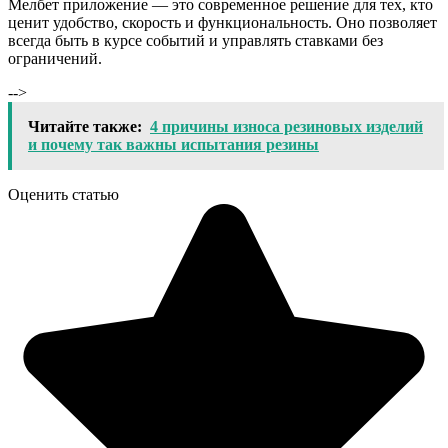
Мелбет приложение — это современное решение для тех, кто
ценит удобство, скорость и функциональность. Оно позволяет
всегда быть в курсе событий и управлять ставками без
ограничений.
-->
Читайте также:
4 причины износа резиновых изделий
и почему так важны испытания резины
Оценить статью