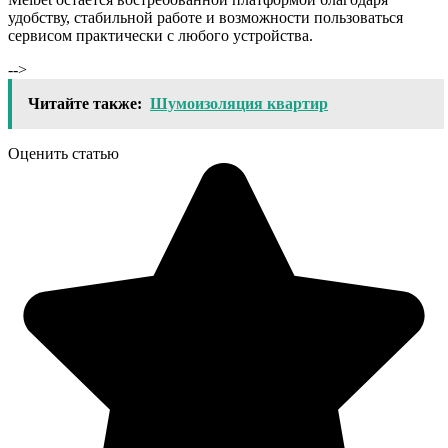
удобству, стабильной работе и возможности пользоваться
сервисом практически с любого устройства.
-->
Читайте также:
Шумоизоляция квартир
Оценить статью