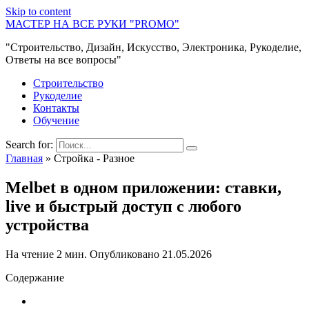
Skip to content
МАСТЕР НА ВСЕ РУКИ "PROMO"
"Строительство, Дизайн, Искусство, Электроника, Рукоделие,
Ответы на все вопросы"
Строительство
Рукоделие
Контакты
Обучение
Search for:
Главная
»
Стройка - Разное
Melbet в одном приложении: ставки,
live и быстрый доступ с любого
устройства
На чтение
2 мин.
Опубликовано
21.05.2026
Содержание