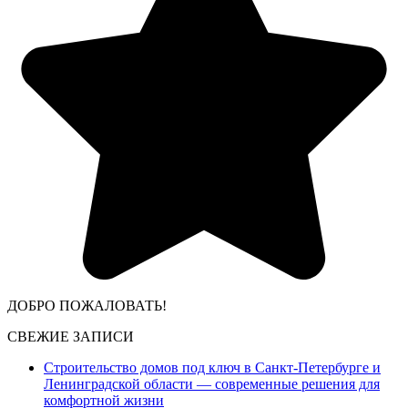
ДОБРО ПОЖАЛОВАТЬ!
СВЕЖИЕ ЗАПИСИ
Строительство домов под ключ в Санкт-Петербурге и
Ленинградской области — современные решения для
комфортной жизни