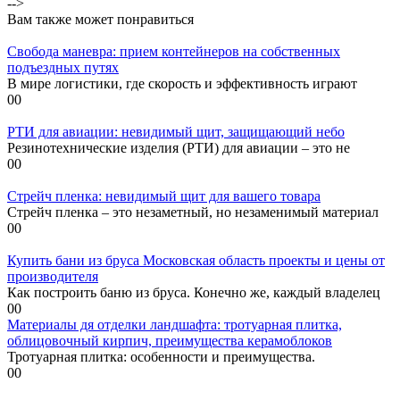
-->
Вам также может понравиться
Свобода маневра: прием контейнеров на собственных
подъездных путях
В мире логистики, где скорость и эффективность играют
0
0
РТИ для авиации: невидимый щит, защищающий небо
Резинотехнические изделия (РТИ) для авиации – это не
0
0
Стрейч пленка: невидимый щит для вашего товара
Стрейч пленка – это незаметный, но незаменимый материал
0
0
Купить бани из бруса Московская область проекты и цены от
производителя
Как построить баню из бруса. Конечно же, каждый владелец
0
0
Материалы дя отделки ландшафта: тротуарная плитка,
облицовочный кирпич, преимущества керамоблоков
Тротуарная плитка: особенности и преимущества.
0
0