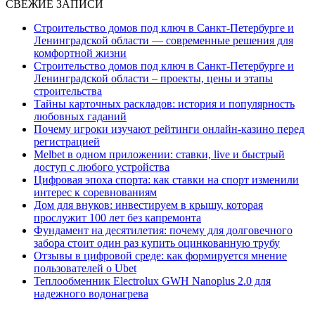
СВЕЖИЕ ЗАПИСИ
Строительство домов под ключ в Санкт-Петербурге и
Ленинградской области — современные решения для
комфортной жизни
Строительство домов под ключ в Санкт-Петербурге и
Ленинградской области – проекты, цены и этапы
строительства
Тайны карточных раскладов: история и популярность
любовных гаданий
Почему игроки изучают рейтинги онлайн-казино перед
регистрацией
Melbet в одном приложении: ставки, live и быстрый
доступ с любого устройства
Цифровая эпоха спорта: как ставки на спорт изменили
интерес к соревнованиям
Дом для внуков: инвестируем в крышу, которая
прослужит 100 лет без капремонта
Фундамент на десятилетия: почему для долговечного
забора стоит один раз купить оцинкованную трубу
Отзывы в цифровой среде: как формируется мнение
пользователей о Ubet
Теплообменник Electrolux GWH Nanoplus 2.0 для
надежного водонагрева