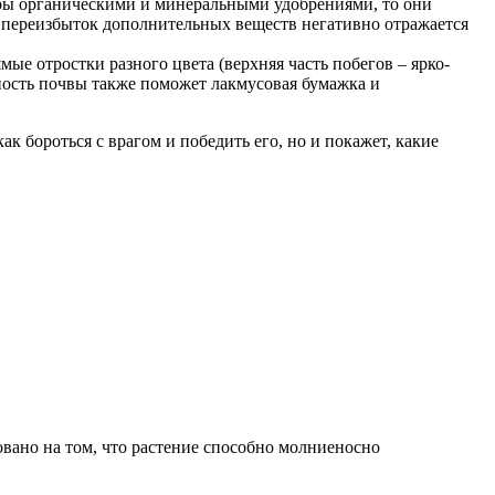
уры органическими и минеральными удобрениями, то они
к переизбыток дополнительных веществ негативно отражается
е отростки разного цвета (верхняя часть побегов – ярко-
тность почвы также поможет лакмусовая бумажка и
к бороться с врагом и победить его, но и покажет, какие
овано на том, что растение способно молниеносно