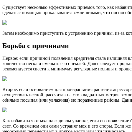
Существует несколько эффективных приемов того, как избавит
сделать с помощью прокалывания земли вилами, что поспособ
Затем необходимо приступить к устранению причины, из-за ко
Борьба с причинами
Первое: если причиной появления вредителя стала излишняя вл
количество песка и смешать его с землей. Далее следует проры
рекомендуется свести к минимуму регулярные поливы и ороше
Второе: если основанием для произрастания растения-агрессор
осуществить весной, рассчитав на сто квадратных метров земл
обильно посыпая (или увлажняя) ею пораженные районы. Данн
Как избавиться от мха на садовом участке, если его появлени
свет. Со временем они сами устранят мох и его споры. Если ж
необходимо перенести их в другое место или утилизировать.