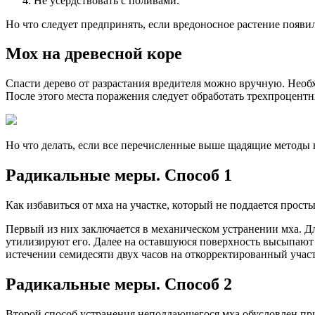
Не усердствовать с поливами.
Но что следует предпринять, если вредоносное растение появил
Мох на древесной коре
Спасти дерево от разрастания вредителя можно вручную. Необх
После этого места поражения следует обработать трехпроцент
Но что делать, если все перечисленные выше щадящие методы 
Радикальные меры. Способ 1
Как избавиться от мха на участке, который не поддается про
Первый из них заключается в механическом устранении мха. Д
утилизируют его. Далее на оставшуюся поверхность высыпают с
истечении семидесяти двух часов на откорректированный учас
Радикальные меры. Способ 2
Второй способ устранения неподдающегося мха обусловлен при