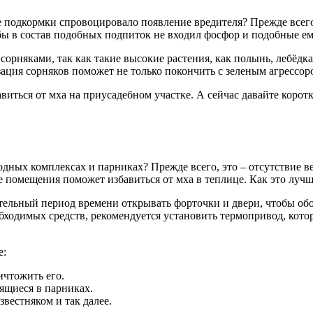
е подкормки спровоцировало появление вредителя? Прежде всего
тобы в состав подобных подпиток не входил фосфор и подобные е
сорняками, так как такие высокие растения, как полынь, лебёдка
ация сорняков поможет не только покончить с зеленым агрессоро
виться от мха на приусадебном участке. А сейчас давайте корот
дных комплексах и парниках? Прежде всего, это – отсутствие 
помещения поможет избавиться от мха в теплице. Как это лучш
тельный период времени открывать форточки и двери, чтобы обо
ходимых средств, рекомендуется установить термопривод, котор
е:
чтожить его.
ящиеся в парниках.
вестняком и так далее.