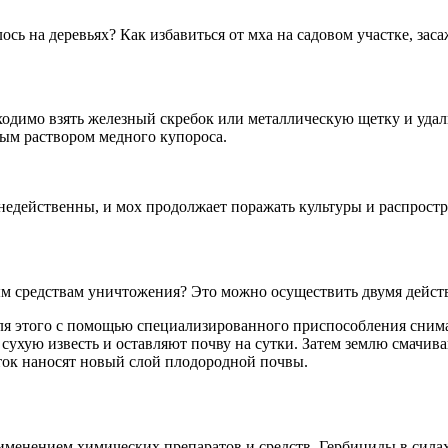
ось на деревьях? Как избавиться от мха на садовом участке, зас
одимо взять железный скребок или металлическую щетку и удали
ным раствором медного купороса.
недейственны, и мох продолжает поражать культуры и распростр
стым средствам уничтожения? Это можно осуществить двумя дейс
ля этого с помощью специализированного приспособления снима
ухую известь и оставляют почву на сутки. Затем землю смачиваю
ток наносят новый слой плодородной почвы.
менением химических препаратов и средств. Гербициды в силах 