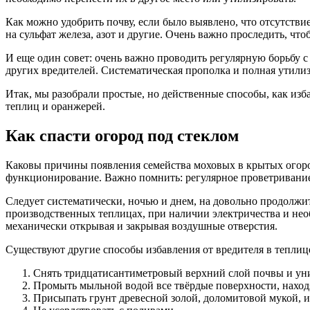
Как можно удобрить почву, если было выявлено, что отсутстви
на сульфат железа, азот и другие. Очень важно проследить, ч
И еще один совет: очень важно проводить регулярную борьбу с 
других вредителей. Систематическая прополка и полная утилиз
Итак, мы разобрали простые, но действенные способы, как изба
теплиц и оранжерей.
Как спасти огород под стеклом
Каковы причины появления семейства моховых в крытых огоро
функционирование. Важно помнить: регулярное проветривание 
Следует систематически, ночью и днем, на довольно продолжи
производственных теплицах, при наличии электричества и необ
механически открывая и закрывая воздушные отверстия.
Существуют другие способы избавления от вредителя в теплиц
Снять тридцатисантиметровый верхний слой почвы и уни
Промыть мыльной водой все твёрдые поверхности, наход
Присыпать грунт древесной золой, доломитовой мукой, из