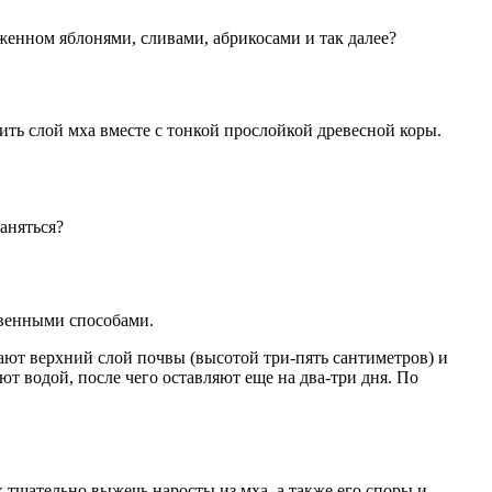
аженном яблонями, сливами, абрикосами и так далее?
ть слой мха вместе с тонкой прослойкой древесной коры.
аняться?
твенными способами.
ют верхний слой почвы (высотой три-пять сантиметров) и
т водой, после чего оставляют еще на два-три дня. По
тщательно выжечь наросты из мха, а также его споры и