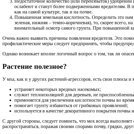
Недостаточное количество (или переизбыток) удобрений
ослабеют и станут более подверженными вредителям. В п
как на самой культуре, так и на почве.
Повышенная земельная кислотность. Определить это нам 
зеленая, нижняя – темно-коричневая), то, скорее всего,
внимательный осмотр самого грунта. При повышенной к
Очень важно выявить причины появления вредителя. Это поможет
профилактические меры следует предпринять, чтобы предупред
Однако возникает вполне логичный вопрос о том, так ли опасен
Растение полезное?
У мха, как и у других растений-агрессоров, есть свои плюсы и
устраняет некоторых вредных насекомых;
служит теплоизоляцией для деревьев, не приспособленны
применяется для увеличения кислотности почвы во врем
помогает грунту избавиться от грибковых проявлений;
используется в качестве декоративного покрытия почвы 
С другой стороны, следует помнить, что мох всегда выполняет
распространяться, поражая своими спорами почву, грядки, друг