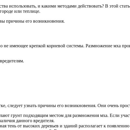
едства использовать, и какими методами действовать? В этой ста
городе или теплице.
ковы причины его возникновения.
 но не имеющее крепкой корневой системы. Размножение мха пр
 вредителям.
стке, следует узнать причины его возникновения. Они очень про
лают грунт подходящим местом для размножения мха. Если участ
наличия данного вредителя.
ая тень от высоких деревьев и зданий располагает к появлению