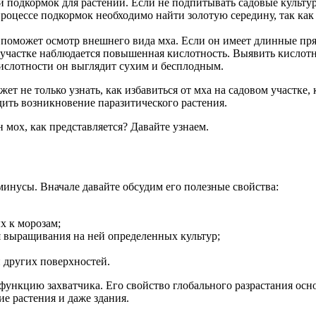
 и подкормок для растений. Если не подпитывать садовые культ
роцессе подкормок необходимо найти золотую середину, так ка
поможет осмотр внешнего вида мха. Если он имеет длинные прямы
 на участке наблюдается повышенная кислотность. Выявить кисло
ислотности он выглядит сухим и бесплодным.
 не только узнать, как избавиться от мха на садовом участке, ка
ить возникновение паразитического растения.
 мох, как представляется? Давайте узнаем.
 минусы. Вначале давайте обсудим его полезные свойства:
х к морозам;
я выращивания на ней определенных культур;
и других поверхностей.
 функцию захватчика. Его свойство глобального разрастания осн
ие растения и даже здания.