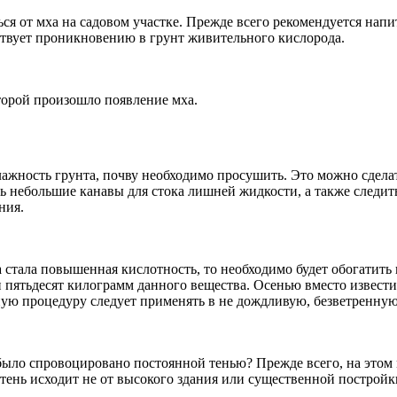
ься от мха на садовом участке. Прежде всего рекомендуется на
ствует проникновению в грунт живительного кислорода.
торой произошло появление мха.
ажность грунта, почву необходимо просушить. Это можно сделат
ть небольшие канавы для стока лишней жидкости, а также следить
ния.
а стала повышенная кислотность, то необходимо будет обогатит
и пятьдесят килограмм данного вещества. Осенью вместо извест
ую процедуру следует применять в не дождливую, безветренную
е было спровоцировано постоянной тенью? Прежде всего, на это
е тень исходит не от высокого здания или существенной построй