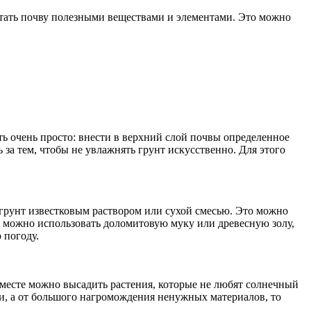
питать почву полезными веществами и элементами. Это можно
ь очень просто: внести в верхний слой почвы определенное
 за тем, чтобы не увлажнять грунт искусственно. Для этого
ь грунт известковым раствором или сухой смесью. Это можно
и можно использовать доломитовую муку или древесную золу,
 погоду.
м месте можно высадить растения, которые не любят солнечный
ки, а от большого нагромождения ненужных материалов, то