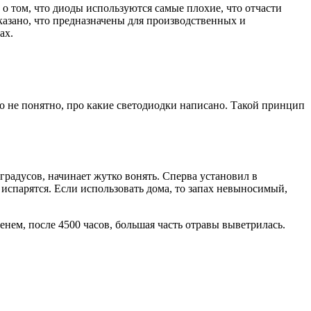
 том, что диоды используются самые плохие, что отчасти
казано, что предназначены для производственных и
ах.
о не понятно, про какие светодиодки написано. Такой принцип
градусов, начинает жутко вонять. Сперва установил в
т испарятся. Если использовать дома, то запах невыносимый,
нем, после 4500 часов, большая часть отравы выветрилась.