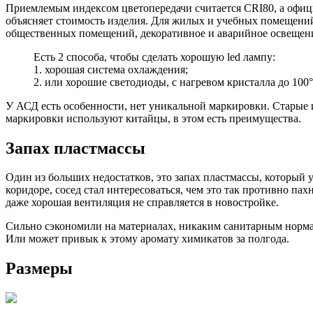
Приемлемым индексом цветопередачи считается CRI80, а офици
объясняет стоимость изделия. Для жилых и учебных помещений 
общественных помещений, декоративное и аварийное освещение.
Есть 2 способа, чтобы сделать хорошую led лампу:
1. хорошая система охлаждения;
2. или хорошие светодиоды, с нагревом кристалла до 100°
У АСД есть особенности, нет уникальной маркировки. Старые и
маркировки используют китайцы, в этом есть преимущества.
Запах пластмассы
Один из больших недостатков, это запах пластмассы, который у
коридоре, сосед стал интересоваться, чем это так противно пах
даже хорошая вентиляция не справляется в новостройке.
Сильно сэкономили на материалах, никаким санитарным нормам 
Или может привык к этому аромату химикатов за полгода.
Размеры