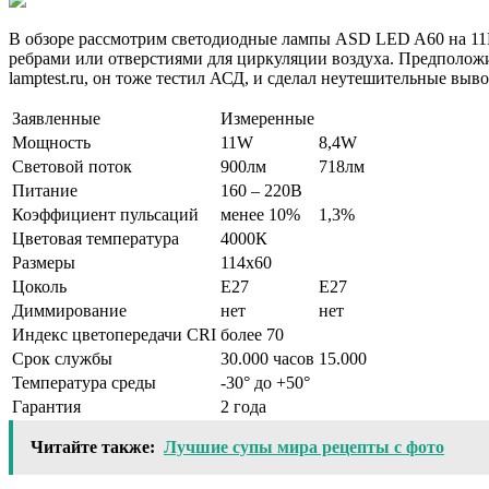
В обзоре рассмотрим светодиодные лампы ASD LED A60 на 11Вт
ребрами или отверстиями для циркуляции воздуха. Предположи
lamptest.ru, он тоже тестил АСД, и сделал неутешительные выв
Заявленные
Измеренные
Мощность
11W
8,4W
Световой поток
900лм
718лм
Питание
160 – 220В
Коэффициент пульсаций
менее 10%
1,3%
Цветовая температура
4000К
Размеры
114х60
Цоколь
E27
E27
Диммирование
нет
нет
Индекс цветопередачи CRI
более 70
Срок службы
30.000 часов
15.000
Температура среды
-30° до +50°
Гарантия
2 года
Читайте также:
Лучшие супы мира рецепты с фото