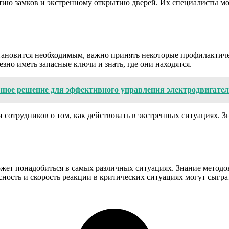
тию замков и экстренному открытию дверей. Их специалисты м
становится необходимым, важно принять некоторые профилактичес
но иметь запасные ключи и знать, где они находятся.
нное решение для эффективного управления электродвигате
и сотрудников о том, как действовать в экстренных ситуациях.
жет понадобиться в самых различных ситуациях. Знание методо
ость и скорость реакции в критических ситуациях могут сыгра