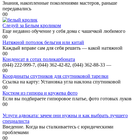
Знания, накопленные поколениями мастеров, раньше
передавались
0
0
Следуй за Белым кроликом
Еще недавно обучение у себя дома с чашечкой любимого
0
0
Натяжной потолок бельгия или китай
Каждый вправе сам для себя решить — какой натяжной
0
0
Конденсат в сотах поликарбоната
(044) 222-999-7, (044) 362-42-82, (044) 362-88-33 —
0
0
Координаты спутников для спутниковой тарелки
Ссылка на карту: Установка угла наклона спутниковой
0
0
Костюм из гипюра и кружева фото
Если вы подбираете гипюровое платье, фото готовых луков
0
0
Услуги адвоката: зачем они нужны и как выбрать лучшего
специалиста
Введение. Когда вы сталкиваетесь с юридическими
проблемами
0
0