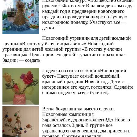
Новогодний конкурс «Волшебство своими
руками». Фотоотчет В нашем детском саду
каждый год в преддверии новогоднего
праздника проходит конкурс на лучшую
новогоднюю поделку. Участвуют все —
детки.
Новогодний утренник для детей ясельной
группы «В гостях у ёлочки-красавицы» Новогодний
утренник для детей ясельной группы «В гостях у ёлочки
красавицы». Цель: привлечь детей к участию в празднике.
Задачи: — создать.
Поделка из гипса и ткани «Новогодний
букет» Наступает самый волшебный,
красивый праздник Новый год. Дети с
нетерпением его ждут, готовятся. Сделайте
с ними поделку вазу с букетом,.
Ветка боярышника вместо елочки.
Новогодняя композиция
Здравствуйте,дорогие коллеги!До Нового
года осталось 3 дня. В группе все
украшено,сегодня решила дом привести в
порядок. С мужем нарядили.