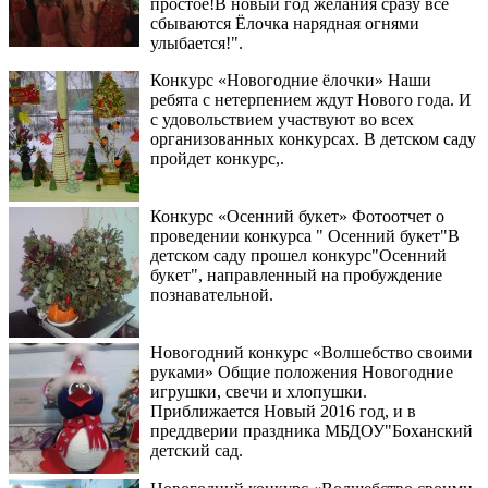
простое!В новый год желания сразу все
сбываются Ёлочка нарядная огнями
улыбается!".
Конкурс «Новогодние ёлочки» Наши
ребята с нетерпением ждут Нового года. И
с удовольствием участвуют во всех
организованных конкурсах. В детском саду
пройдет конкурс,.
Конкурс «Осенний букет» Фотоотчет о
проведении конкурса " Осенний букет"В
детском саду прошел конкурс"Осенний
букет", направленный на пробуждение
познавательной.
Новогодний конкурс «Волшебство своими
руками» Общие положения Новогодние
игрушки, свечи и хлопушки.
Приближается Новый 2016 год, и в
преддверии праздника МБДОУ"Боханский
детский сад.