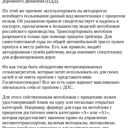
дорожного движения (ПДД).
По этой же причине эксплуатировать на автодорогах
всеобщего пользования данный вид минитехники с прицепом
нельзя. Об указанном правиле свидетельствует и надпись в
паспорте, прилагаемом к большинству моделей мотоблоков
российского производства. Транспортировать мотоблок
разрешается только при помощи прицепа трейлера. Для
самостоятельной езды по общей автомобильной трассе нужен
пропуск к месту работы. Его, как правило, выдаёт
автодорожная служба рабочему, когда нанимает спецтехнику
для асфальтирования дорог.
Но как тогда быть обладателям моторизированных
сельхозагрегатов, которые хотят использовать их для своих
целей и не иметь проблем с представителями
Госавтоинспекции? Все же есть один вариант максимально
обезопасить себя от проблем с ДПС.
Для этого собственникам мотоблоков с прицепами нужен
удостоверяющий бланк на одну или несколько открытых
категорий. Например, фермеру для езды на мотоблоке с
прицепом достаточно иметь категорию «A» или «A1»,
которая предоставляет законное право на управление
автомототранспортом, включая мотоциклы, мотоколяски.
Нужен такой вид категории и для подтверждения, что