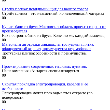
0
0
Стрейч пленка: невидимый щит для вашего товара
Стрейч пленка – это незаметный, но незаменимый материал
0
0
Купить бани из бруса Московская область проекты и цены от
производителя
Как построить баню из бруса. Конечно же, каждый владелец
0
0
Материалы дя отделки ландшафта: тротуарная плитка,
облицовочный кирпич, преимущества керамоблоков
Тротуарная плитка: особенности и преимущества.
0
0
Проектирование современных тепловых пунктов.
Наша компания «Антарес» специализируется
0
0
Скрытая прокладка электропроводки, кабелей и ее
особенности
Электропроводка может прокладываться открыто (по
поверхности
0
0