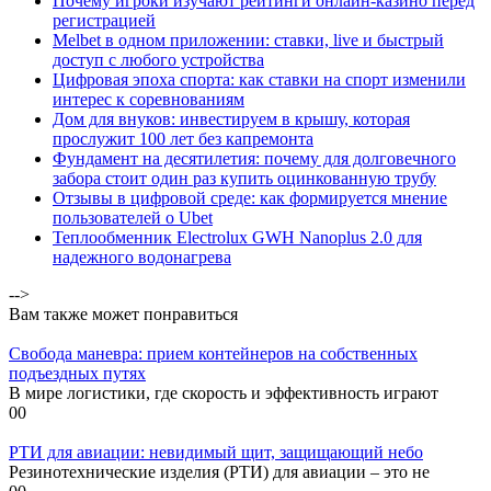
Почему игроки изучают рейтинги онлайн-казино перед
регистрацией
Melbet в одном приложении: ставки, live и быстрый
доступ с любого устройства
Цифровая эпоха спорта: как ставки на спорт изменили
интерес к соревнованиям
Дом для внуков: инвестируем в крышу, которая
прослужит 100 лет без капремонта
Фундамент на десятилетия: почему для долговечного
забора стоит один раз купить оцинкованную трубу
Отзывы в цифровой среде: как формируется мнение
пользователей о Ubet
Теплообменник Electrolux GWH Nanoplus 2.0 для
надежного водонагрева
-->
Вам также может понравиться
Свобода маневра: прием контейнеров на собственных
подъездных путях
В мире логистики, где скорость и эффективность играют
0
0
РТИ для авиации: невидимый щит, защищающий небо
Резинотехнические изделия (РТИ) для авиации – это не