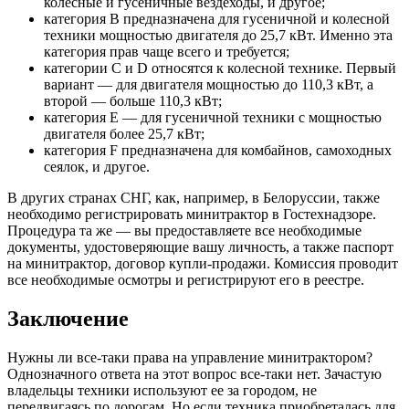
колесные и гусеничные вездеходы, и другое;
категория В предназначена для гусеничной и колесной
техники мощностью двигателя до 25,7 кВт. Именно эта
категория прав чаще всего и требуется;
категории С и D относятся к колесной технике. Первый
вариант — для двигателя мощностью до 110,3 кВт, а
второй — больше 110,3 кВт;
категория Е — для гусеничной техники с мощностью
двигателя более 25,7 кВт;
категория F предназначена для комбайнов, самоходных
сеялок, и другое.
В других странах СНГ, как, например, в Белоруссии, также
необходимо регистрировать минитрактор в Гостехнадзоре.
Процедура та же — вы предоставляете все необходимые
документы, удостоверяющие вашу личность, а также паспорт
на минитрактор, договор купли-продажи. Комиссия проводит
все необходимые осмотры и регистрируют его в реестре.
Заключение
Нужны ли все-таки права на управление минитрактором?
Однозначного ответа на этот вопрос все-таки нет. Зачастую
владельцы техники используют ее за городом, не
передвигаясь по дорогам. Но если техника приобреталась для