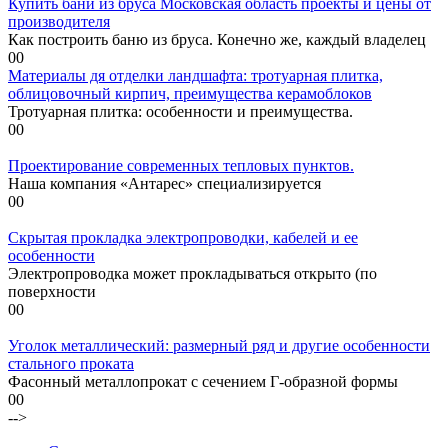
Купить бани из бруса Московская область проекты и цены от
производителя
Как построить баню из бруса. Конечно же, каждый владелец
0
0
Материалы дя отделки ландшафта: тротуарная плитка,
облицовочный кирпич, преимущества керамоблоков
Тротуарная плитка: особенности и преимущества.
0
0
Проектирование современных тепловых пунктов.
Наша компания «Антарес» специализируется
0
0
Скрытая прокладка электропроводки, кабелей и ее
особенности
Электропроводка может прокладываться открыто (по
поверхности
0
0
Уголок металлический: размерный ряд и другие особенности
стального проката
Фасонный металлопрокат с сечением Г-образной формы
0
0
-->