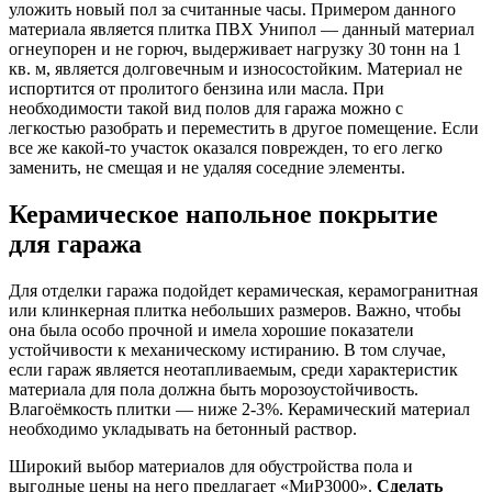
уложить новый пол за считанные часы. Примером данного
материала является плитка ПВХ Унипол — данный материал
огнеупорен и не горюч, выдерживает нагрузку 30 тонн на 1
кв. м, является долговечным и износостойким. Материал не
испортится от пролитого бензина или масла. При
необходимости такой вид полов для гаража можно с
легкостью разобрать и переместить в другое помещение. Если
все же какой-то участок оказался поврежден, то его легко
заменить, не смещая и не удаляя соседние элементы.
Керамическое напольное покрытие
для гаража
Для отделки гаража подойдет керамическая, керамогранитная
или клинкерная плитка небольших размеров. Важно, чтобы
она была особо прочной и имела хорошие показатели
устойчивости к механическому истиранию. В том случае,
если гараж является неотапливаемым, среди характеристик
материала для пола должна быть морозоустойчивость.
Влагоёмкость плитки — ниже 2-3%. Керамический материал
необходимо укладывать на бетонный раствор.
Широкий выбор материалов для обустройства пола и
выгодные цены на него предлагает «МиР3000».
Сделать