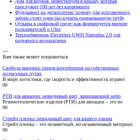
Дом для внуков: инвестируем в крышу, которая
прослужит 100 лет без капремонта
Фундамент на десятилетия: почему для долговечного
забора стоит один раз купить оцинкованную трубу
Отзывы в цифровой среде: как формируется мнение
пользователей о Ubet
Теплообменник Electrolux GWH Nanoplus 2.0 для
надежного водонагрева
-->
Вам также может понравиться
Свобода маневра: прием контейнеров на собственных
подъездных путях
В мире логистики, где скорость и эффективность играют
0
0
РТИ для авиации: невидимый щит, защищающий небо
Резинотехнические изделия (РТИ) для авиации – это не
0
0
Стрейч пленка: невидимый щит для вашего товара
Стрейч пленка – это незаметный, но незаменимый материал
0
0