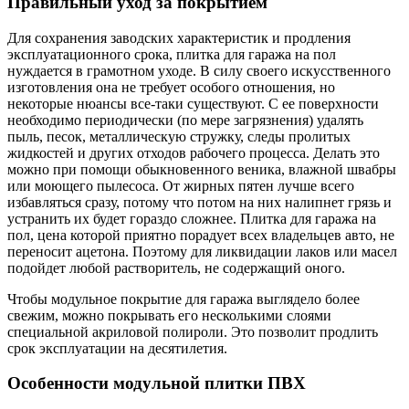
Правильный уход за покрытием
Для сохранения заводских характеристик и продления
эксплуатационного срока, плитка для гаража на пол
нуждается в грамотном уходе. В силу своего искусственного
изготовления она не требует особого отношения, но
некоторые нюансы все-таки существуют. С ее поверхности
необходимо периодически (по мере загрязнения) удалять
пыль, песок, металлическую стружку, следы пролитых
жидкостей и других отходов рабочего процесса. Делать это
можно при помощи обыкновенного веника, влажной швабры
или моющего пылесоса. От жирных пятен лучше всего
избавляться сразу, потому что потом на них налипнет грязь и
устранить их будет гораздо сложнее. Плитка для гаража на
пол, цена которой приятно порадует всех владельцев авто, не
переносит ацетона. Поэтому для ликвидации лаков или масел
подойдет любой растворитель, не содержащий оного.
Чтобы модульное покрытие для гаража выглядело более
свежим, можно покрывать его несколькими слоями
специальной акриловой полироли. Это позволит продлить
срок эксплуатации на десятилетия.
Особенности модульной плитки ПВХ