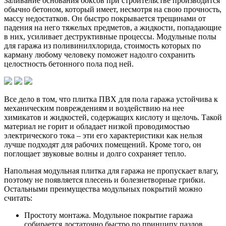
Заливание основания боксов при строительстве производится
обычно бетоном, который имеет, несмотря на свою прочность,
массу недостатков. Он быстро покрывается трещинами от
падения на него тяжелых предметов, а жидкости, попадающие
в них, усиливает деструктивные процессы. Модульные полы
для гаража из поливинилхлорида, стоимость которых по
карману любому человеку поможет надолго сохранить
целостность бетонного пола под ней.
Все дело в том, что плитка ПВХ для пола гаража устойчива к
механическим повреждениям и воздействию на нее
химикатов и жидкостей, содержащих кислоту и щелочь. Такой
материал не горит и обладает низкой проводимостью
электрического тока – эти его характеристики как нельзя
лучше подходят для рабочих помещений. Кроме того, он
поглощает звуковые волны и долго сохраняет тепло.
Напольная модульная плитка для гаража не пропускает влагу,
поэтому не появляется плесень и болезнетворные грибки.
Остальными преимущества модульных покрытий можно
считать:
Простоту монтажа. Модульное покрытие гаража
собирается достаточно быстро по принципу пазлов.