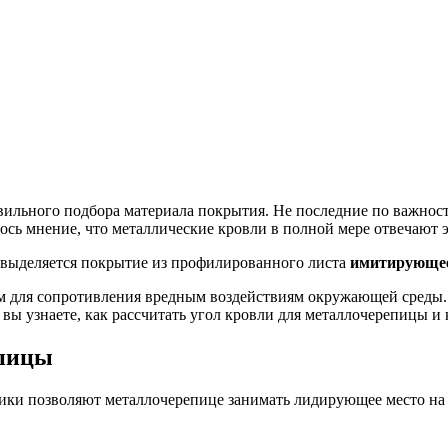
вильного подбора материала покрытия. Не последние по важнос
сь мнение, что металлические кровли в полной мере отвечают 
о выделяется покрытие из профилированного листа
имитирующее
вом для сопротивления вредным воздействиям окружающей сред
ье вы узнаете, как рассчитать угол кровли для металлочерепицы 
епицы
ики позволяют металлочерепице занимать лидирующее место на