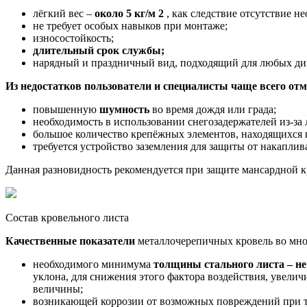
лёгкий вес –
около 5 кг/м 2
, как следствие отсутствие 
не требует особых навыков при монтаже;
износостойкость;
длительный срок службы;
нарядный и праздничный вид, подходящий для любых диз
Из недостатков пользователи и специалисты чаще всего от
повышенную
шумность
во время дождя или града;
необходимость в использовании снегозадержателей из-за 
большое количество крепёжных элементов, находящихся 
требуется устройство заземления для защиты от накаплив
Данная разновидность рекомендуется при защите мансардной к
Состав кровельного листа
Качественные показатели
металлочерепичных кровель во мн
необходимого минимума
толщины стального листа – не
уклона, для снижения этого фактора воздействия, увели
величины;
возникающей коррозии от возможных повреждений при т