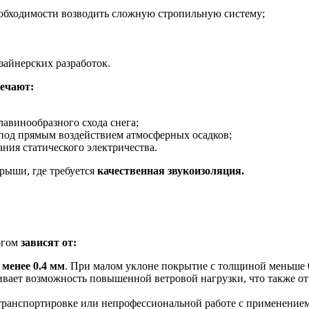
необходимости возводить сложную стропильную систему;
айнерских разработок.
мечают:
лавинообразного схода снега;
под прямым воздействием атмосферных осадков;
ания статического электричества.
рыши, где требуется
качественная звукоизоляция.
огом
зависят от:
 менее 0.4 мм
. При малом уклоне покрытие с толщиной меньше 
чивает возможность повышенной ветровой нагрузки, что также от
ранспортировке или непрофессиональной работе с применение