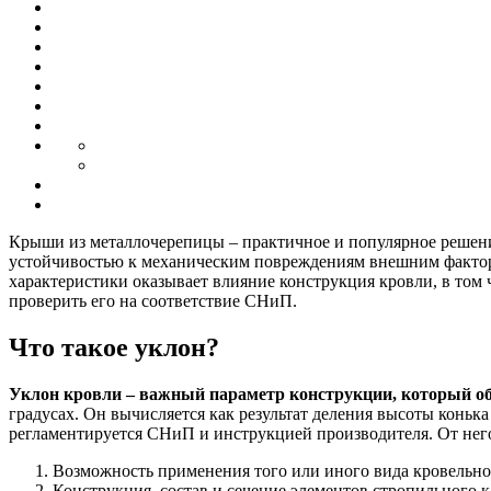
Крыши из металлочерепицы – практичное и популярное решени
устойчивостью к механическим повреждениям внешним фактора
характеристики оказывает влияние конструкция кровли, в том
проверить его на соответствие СНиП.
Что такое уклон?
Уклон кровли – важный параметр конструкции, который об
градусах. Он вычисляется как результат деления высоты коньк
регламентируется СНиП и инструкцией производителя. От него
Возможность применения того или иного вида кровельно
Конструкция, состав и сечение элементов стропильного к