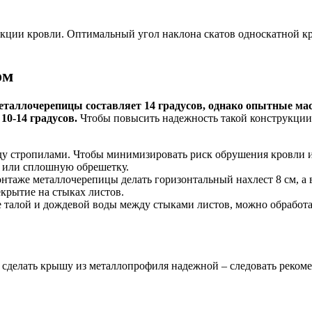
рукции кровли. Оптимальный угол наклона скатов односкатной кр
ом
ллочерепицы составляет 14 градусов, однако опытные маст
10-14 градусов.
Чтобы повысить надежность такой конструкции
ду стропилами. Чтобы минимизировать риск обрушения кровли и
ю или сплошную обрешетку.
таже металлочерепицы делать горизонтальный нахлест 8 см, а 
крытие на стыках листов.
 талой и дождевой воды между стыками листов, можно обработа
 сделать крышу из металлопрофиля надежной – следовать реком