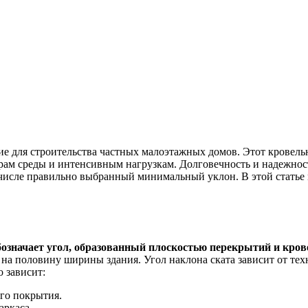
е для строительства частных малоэтажных домов. Этот кровель
м среды и интенсивным нагрузкам. Долговечность и надежность 
 числе правильно выбранный минимальный уклон. В этой статье 
означает угол, образованный плоскостью перекрытий и кро
а на половину ширины здания. Угол наклона ската зависит от те
 зависит:
го покрытия.
аркаса.