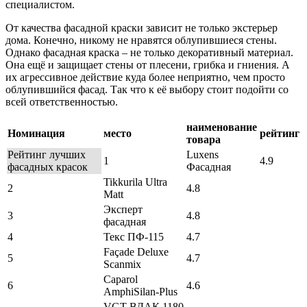
специалистом.
От качества фасадной краски зависит не только экстерьер
дома. Конечно, никому не нравятся облупившиеся стены.
Однако фасадная краска – не только декоративный материал.
Она ещё и защищает стены от плесени, грибка и гниения. А
их агрессивное действие куда более неприятно, чем просто
облупившийся фасад. Так что к её выбору стоит подойти со
всей ответственностью.
наименование
Номинация
место
рейтинг
товара
Рейтинг лучших
Luxens
1
4.9
фасадных красок
Фасадная
Tikkurila Ultra
2
4.8
Matt
Эксперт
3
4.8
фасадная
4
Текс ПФ-115
4.7
Façade Deluxe
5
4.7
Scanmix
Caparol
6
4.6
AmphiSilan-Plus
VGT ВДАК 1180