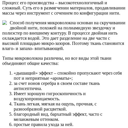
Процесс его производства – высокотехнологичный и
сложный. Суть его в размягчении материалов, продавливании
массы через инструмент с сечением по конфигурации нити.
Способ получения микроволокна основан на скручивании
двойной нити, похожей на полиамидную звездочку и
полиэстер по внешнему контуру. В процессе двойная нить
охлаждается водой. Это дает разделение на две части с
высокой площадью микро-зазоров. Поэтому ткань становится
влаго- и запахо- впитывающей.
Типы микроволокна различны, но все виды этой ткани
объединяют общие качества:
«дышащий» эффект – спокойно пропускают через себя
пот и неприятные «ароматы»;
за счет ионов серебра в своем составе ткань
антисептична.
Имеет хорошую гигроскопичность и
воздухопроницаемость.
Ткань легкая, мягкая на ощупь, прочная, с
разнообразной расцветкой.
благородный вид, бархатный эффект, часто с
меланжевым оттенком.
простые правила ухода за ней.