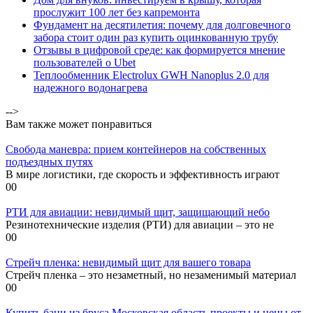
прослужит 100 лет без капремонта
Фундамент на десятилетия: почему для долговечного
забора стоит один раз купить оцинкованную трубу
Отзывы в цифровой среде: как формируется мнение
пользователей о Ubet
Теплообменник Electrolux GWH Nanoplus 2.0 для
надежного водонагрева
-->
Вам также может понравиться
Свобода маневра: прием контейнеров на собственных
подъездных путях
В мире логистики, где скорость и эффективность играют
0
0
РТИ для авиации: невидимый щит, защищающий небо
Резинотехнические изделия (РТИ) для авиации – это не
0
0
Стрейч пленка: невидимый щит для вашего товара
Стрейч пленка – это незаметный, но незаменимый материал
0
0
Купить бани из бруса Московская область проекты и цены от