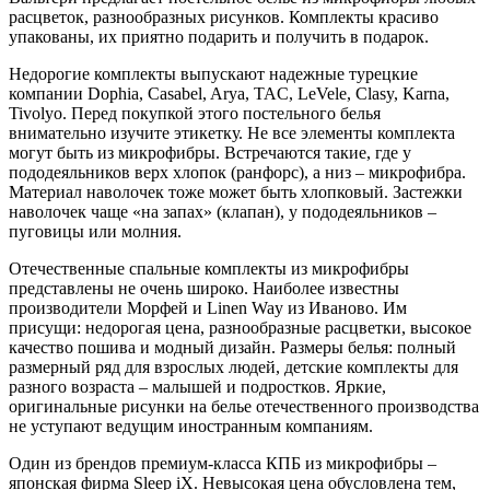
расцветок, разнообразных рисунков. Комплекты красиво
упакованы, их приятно подарить и получить в подарок.
Недорогие комплекты выпускают надежные турецкие
компании Dophia, Casabel, Arya, TAC, LeVele, Clasy, Karna,
Tivolyo. Перед покупкой этого постельного белья
внимательно изучите этикетку. Не все элементы комплекта
могут быть из микрофибры. Встречаются такие, где у
пододеяльников верх хлопок (ранфорс), а низ – микрофибра.
Материал наволочек тоже может быть хлопковый. Застежки
наволочек чаще «на запах» (клапан), у пододеяльников –
пуговицы или молния.
Отечественные спальные комплекты из микрофибры
представлены не очень широко. Наиболее известны
производители Морфей и Linen Way из Иваново. Им
присущи: недорогая цена, разнообразные расцветки, высокое
качество пошива и модный дизайн. Размеры белья: полный
размерный ряд для взрослых людей, детские комплекты для
разного возраста – малышей и подростков. Яркие,
оригинальные рисунки на белье отечественного производства
не уступают ведущим иностранным компаниям.
Один из брендов премиум-класса КПБ из микрофибры –
японская фирма Sleep iX. Невысокая цена обусловлена тем,