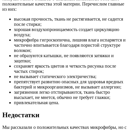
положительные качества этой материи. Перечислим главные
из них:
высокая прочность, ткань не растягивается, не садится
после стирки;
хорошая воздухопроницаемость создает циркуляцию
воздуха;
микрофибра гигроскопична, лишняя влага испаряется и
частично впитывается благодаря пористой структуре
волокон;
не образуются катышки, не появляются затяжки и
зацепки;
сохраняет яркость цветов и четкость рисунка после
частых стирок;
не вызывает статического электричества;
препятствует развитию опасных для здоровья вредных
бактерий и микроорганизмов, не вызывает аллергию;
загрязнения легко отстирываются, ткань быстро
высыхает, не мнется, обычно не требует глажки;
привлекательная цена.
Недостатки
Мы рассказали о положительных качествах микрофибры, но с