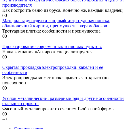
производителя
Как построить баню из бруса. Конечно же, каждый владелец
0
0
Материалы дя отделки ландшафта: тротуарная плитка,
облицовочный кирпич, преимущества керамоблоков
Тротуарная плитка: особенности и преимущества.
0
0
Проектирование современных тепловых пунктов.
Наша компания «Антарес» специализируется
0
0
Скрытая прокладка электропроводки, кабелей и ее
особенности
Электропроводка может прокладываться открыто (по
поверхности
0
0
Уголок металлический: размерный ряд и другие особенности
стального проката
Фасонный металлопрокат с сечением Г-образной формы
0
0
-->
Строительство