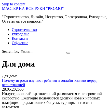
Skip to content
МАСТЕР НА ВСЕ РУКИ "PROMO"
"Строительство, Дизайн, Искусство, Электроника, Рукоделие,
Ответы на все вопросы"
Строительство
Рукоделие
Контакты
Обучение
Search for:
Для дома
Для дома
Почему игроки изучают рейтинги онлайн-казино перед
регистрацией
28.05.2026
0
0
Индустрия онлайн-развлечений развивается с невероятной
скоростью. Ежегодно появляются десятки новых игровых
платформ, предлагающих бонусы, турниры и тысячи
автоматов.