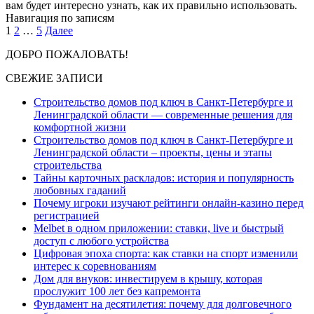
вам будет интересно узнать, как их правильно использовать.
Навигация по записям
1
2
…
5
Далее
ДОБРО ПОЖАЛОВАТЬ!
СВЕЖИЕ ЗАПИСИ
Строительство домов под ключ в Санкт-Петербурге и
Ленинградской области — современные решения для
комфортной жизни
Строительство домов под ключ в Санкт-Петербурге и
Ленинградской области – проекты, цены и этапы
строительства
Тайны карточных раскладов: история и популярность
любовных гаданий
Почему игроки изучают рейтинги онлайн-казино перед
регистрацией
Melbet в одном приложении: ставки, live и быстрый
доступ с любого устройства
Цифровая эпоха спорта: как ставки на спорт изменили
интерес к соревнованиям
Дом для внуков: инвестируем в крышу, которая
прослужит 100 лет без капремонта
Фундамент на десятилетия: почему для долговечного