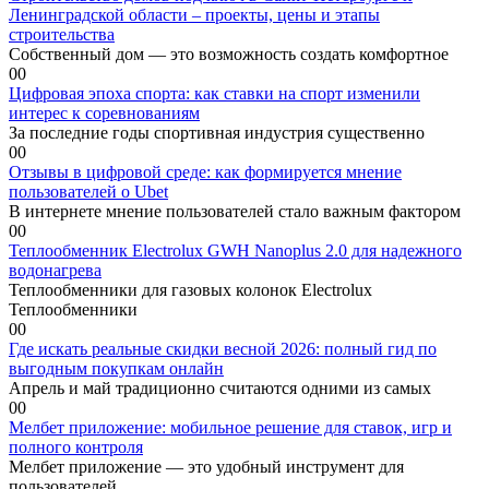
Ленинградской области – проекты, цены и этапы
строительства
Собственный дом — это возможность создать комфортное
0
0
Цифровая эпоха спорта: как ставки на спорт изменили
интерес к соревнованиям
За последние годы спортивная индустрия существенно
0
0
Отзывы в цифровой среде: как формируется мнение
пользователей о Ubet
В интернете мнение пользователей стало важным фактором
0
0
Теплообменник Electrolux GWH Nanoplus 2.0 для надежного
водонагрева
Теплообменники для газовых колонок Electrolux
Теплообменники
0
0
Где искать реальные скидки весной 2026: полный гид по
выгодным покупкам онлайн
Апрель и май традиционно считаются одними из самых
0
0
Мелбет приложение: мобильное решение для ставок, игр и
полного контроля
Мелбет приложение — это удобный инструмент для
пользователей