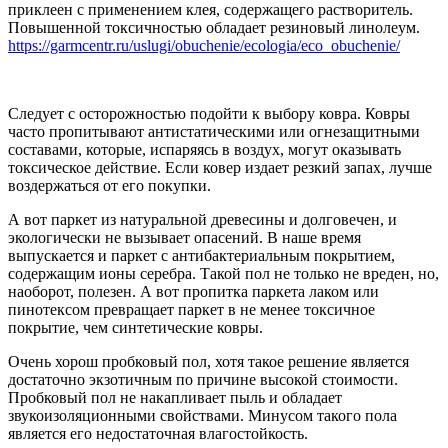
приклеен с применением клея, содержащего растворитель.
Повышенной токсичностью обладает резиновый линолеум.
https://garmcentr.ru/uslugi/obuchenie/ecologia/eco_obuchenie/
Следует с осторожностью подойти к выбору ковра. Ковры
часто пропитывают антистатическими или огнезащитными
составами, которые, испаряясь в воздух, могут оказывать
токсическое действие. Если ковер издает резкий запах, лучше
воздержаться от его покупки.
А вот паркет из натуральной древесины и долговечен, и
экологически не вызывает опасений. В наше время
выпускается и паркет с антибактериальным покрытием,
содержащим ионы серебра. Такой пол не только не вреден, но,
наоборот, полезен. А вот пропитка паркета лаком или
пинотексом превращает паркет в не менее токсичное
покрытие, чем синтетические ковры.
Очень хорош пробковый пол, хотя такое решение является
достаточно экзотичным по причине высокой стоимости.
Пробковый пол не накапливает пыль и обладает
звукоизоляционными свойствами. Минусом такого пола
является его недостаточная влагостойкость.