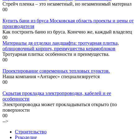
Стрейч пленка – это незаметный, но незаменимый материал
0
0
Купить бани из бруса Московская область проекты и цены от
производителя
Как построить баню из бруса. Конечно же, каждый владелец
0
0
Материалы дя отделки ландшафта: тротуарная плитка,
облицовочный кирпич, преимущества керамоблоков
Тротуарная плитка: особенности и преимущества.
0
0
Проектирование современных тепловых пунктов.
Наша компания «Антарес» специализируется
0
0
Скрытая прокладка электропроводки, кабелей и ее
особенности
Электропроводка может прокладываться открыто (по
поверхности
0
0
-->
Строительство
Рукоделие