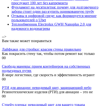
прослужит 100 лет без капремонта
Фундамент на десятилетия: почему для долговечного
забора стоит один раз купить оцинкованную трубу
Отзывы в цифровой среде: как формируется мнение
пользователей о Ubet
Теплообменник Electrolux GWH Nanoplus 2.0 для
надежного водонагрева
-->
Вам также может понравиться
Лайфхаки для стройки: красим стены правильно
Как покрасить стену так, чтобы потом ремонт вас только
0
0
Свобода маневра: прием контейнеров на собственных
подъездных путях
В мире логистики, где скорость и эффективность играют
0
0
РТИ для авиации: невидимый щит, защищающий небо
Резинотехнические изделия (РТИ) для авиации – это не
0
0
Стрейч пленка: невидимый щит для вашего товара