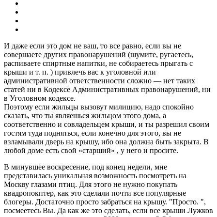
И даже если это дом не ваш, то все равно, если вы не
совершаете других правонарушений (шумите, ругаетесь,
распиваете спиртные напитки, не собираетесь прыгать с
крыши и т. п. ) привлечь вас к уголовной или
административной ответственности сложно — нет таких
статей ни в Кодексе Административных правонарушений, ни
в Уголовном кодексе.
Поэтому если жильцы вызовут милицию, надо спокойно
сказать, что ты являешься жильцом этого дома, а
соответственно и совладельцем крыши, и ты разрешил своим
гостям туда подняться, если конечно для этого, вы не
взламывали дверь на крышу, ибо она должна быть закрыта. В
любой доме есть свой «старший» , у него и просите.
В минувшее воскресение, под конец недели, мне
представилась уникальная возможность посмотреть на
Москву глазами птиц. Для этого не нужно покупать
квадропокптер, как это сделали почти все популярные
блогеры. Достаточно просто забраться на крышу. "Просто. ",
посмеетесь Вы. Да как же это сделать, если все крыши Лужков