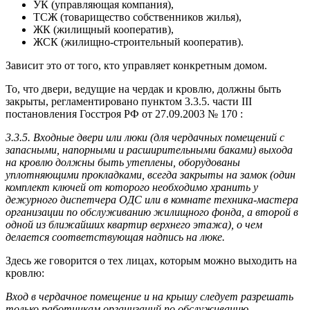
УК (управляющая компания),
ТСЖ (товарищество собственников жилья),
ЖК (жилищный кооператив),
ЖСК (жилищно-строительный кооператив).
Зависит это от того, кто управляет конкретным домом.
То, что двери, ведущие на чердак и кровлю, должны быть
закрыты, регламентировано пунктом 3.3.5. части III
постановления Госстроя РФ от 27.09.2003 № 170 :
3.3.5. Входные двери или люки (для чердачных помещений с
запасными, напорными и расширительными баками) выхода
на кровлю должны быть утеплены, оборудованы
уплотняющими прокладками, всегда закрыты на замок (один
комплект ключей от которого необходимо хранить у
дежурного диспетчера ОДС или в комнате техника-мастера
организации по обслуживанию жилищного фонда, а второй в
одной из ближайших квартир верхнего этажа), о чем
делается соответствующая надпись на люке.
Здесь же говорится о тех лицах, которым можно выходить на
кровлю:
Вход в чердачное помещение и на крышу следует разрешать
только работникам организаций по обслуживанию