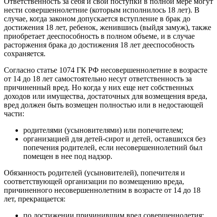
Ответственность за себя и свои поступки в полной мере могут
нести совершеннолетние (которым исполнилось 18 лет). В
случае, когда законом допускается вступление в брак до
достижения 18 лет, ребенок, женившись (выйдя замуж), также
приобретает дееспособность в полном объеме, и в случае
расторжения брака до достижения 18 лет дееспособность
сохраняется.
Согласно статье 1074 ГК РФ несовершеннолетние в возрасте
от 14 до 18 лет самостоятельно несут ответственность за
причиненный вред. Но когда у них еще нет собственных
доходов или имущества, достаточных для возмещения вреда,
вред должен быть возмещен полностью или в недостающей
части:
родителями (усыновителями) или попечителем;
организацией для детей-сирот и детей, оставшихся без
попечения родителей, если несовершеннолетний был
помещен в нее под надзор.
Обязанность родителей (усыновителей), попечителя и
соответствующей организации по возмещению вреда,
причиненного несовершеннолетним в возрасте от 14 до 18
лет, прекращается:
по достижении причинившим вред совершеннолетия;