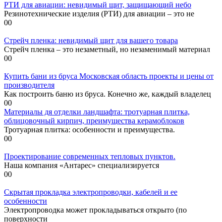
РТИ для авиации: невидимый щит, защищающий небо
Резинотехнические изделия (РТИ) для авиации – это не
0
0
Стрейч пленка: невидимый щит для вашего товара
Стрейч пленка – это незаметный, но незаменимый материал
0
0
Купить бани из бруса Московская область проекты и цены от
производителя
Как построить баню из бруса. Конечно же, каждый владелец
0
0
Материалы дя отделки ландшафта: тротуарная плитка,
облицовочный кирпич, преимущества керамоблоков
Тротуарная плитка: особенности и преимущества.
0
0
Проектирование современных тепловых пунктов.
Наша компания «Антарес» специализируется
0
0
Скрытая прокладка электропроводки, кабелей и ее
особенности
Электропроводка может прокладываться открыто (по
поверхности