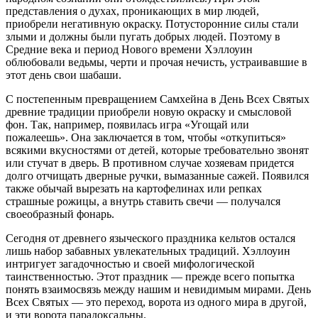
представления о духах, проникающих в мир людей,
приобрели негативную окраску. Потусторонние силы стали
злыми и должны были пугать добрых людей. Поэтому в
Средние века и период Нового времени Хэллоуин
облюбовали ведьмы, черти и прочая нечисть, устраивавшие в
этот день свои шабаши.
С постепенным превращением Самхейна в День Всех Святых
древние традиции приобрели новую окраску и смысловой
фон. Так, например, появилась игра «Угощай или
пожалеешь». Она заключается в том, чтобы «откупиться»
всякими вкусностями от детей, которые требовательно звонят
или стучат в дверь. В противном случае хозяевам придется
долго отчищать дверные ручки, вымазанные сажей. Появился
также обычай вырезать на картофелинах или репках
страшные рожицы, а внутрь ставить свечи — получался
своеобразный фонарь.
Сегодня от древнего языческого праздника кельтов остался
лишь набор забавных увлекательных традиций. Хэллоуин
интригует загадочностью и своей мифологической
таинственностью. Этот праздник — прежде всего попытка
понять взаимосвязь между нашим и невидимым мирами. День
Всех Святых — это переход, ворота из одного мира в другой,
и эти ворота парадоксальны.