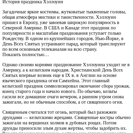
История праздника Хэллоуин
Загадочные яркие костюмы, жутковатые тыквенные головы,
общая атмосфера мистики и таинственности. Хэллоуин
пришел в Европу, уже завоевав широкую популярность в
Северной Америке. В США и Канаде этот праздник по
популярности и масштабам празднования уступает только
Рождеству. В одном из крупнейших городов, Нью-Йорке, в
День Всех Святых устраивают парад, который транслируют
по всем основным телеканалам на всю страну.
Показать полностью…
Однако своими корнями празднование Хэллоуина уходит не в
Америку, а к кельтским народам. Христианский День Всех
Святых впервые возник еще в IX в. в Англии на основе
языческого праздника огня Самхейна. Этот главный
кельтский праздник символизировал окончание сбора урожая,
конец старого года и начало нового. По обычаю, кельты
гасили все домашние очаги вечером, а ранним утром снова
зажигали, но не обычным способом, а от священного огня.
Священным считался тот огонь, который был разожжен
друидами — кельтскими жрецами. Священные костры обычно
зажигали на вершинах холмов в дубовых рощах. Потом
друиды приносили злым духам жертвы, чтобы задобрить их.