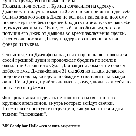
купить кружку его любимого вина.
Показать полностью… Кузнец согласился на сделку с
Дьяволом и получил взамен 20 лет спокойной жизни для себя.
Однако земную жизнь Джек не вел как праведник, поэтому
после смерти он был обречен бродить по земле, освещая себе
путь кусочком угля. Этот уголь был необычным, так как
получил его Джек от Дьявола во время заключения сделки.
Этот уголь помогал Джеку поддерживать огонь внутри
фонаря из тыквы.
Считается, что Джек-фонарь до сих пор не нашел покоя для
своей грешной души и продолжает бродить по земле в
ожидании Страшного Суда. Для защиты дома от не совсем
доброго духа Джека-фонаря 31 октября из тыквы делается
подобие головы, которую необходимо поставить на каждое
окно. Если Джек, приблизившись к дому, увидит сам себя, то
испугается и убежит.
Фонарики можно сделать не только из тыквы, но и из
крупных апельсинов, внутрь которых войдут свечки.
Посмотрите простую инструкцию, как украсить свой дом
такими "тыковками".
МК Candy bar Halloween запись закреплена