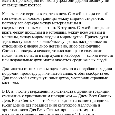
Все это происходило ночью, а утром они дарили людям угли
от священных костров.
Кельты свято верили в то, что в ночь Самхейн, когда старый
год сменяется новым, границы между мирами стираются,
поэтому все барьеры между материальным и
сверхъестественным исчезают. В эту ночь Самхейн открывает
врата между прошлым и настоящим, между всем живым и
мертвым, между миром людей и миром духов. Причем духи
здесь выступают как волшебные существа, настроенные по
отношению к людям либо негативно, либо равнодушно.
Согласно поверьям кельтов, только один раз в году люди
могли легко попасть в мир духов и наоборот — всякая нечисть
или недовольные духи могли оказаться среди живых людей.
Для защиты от них кельты одевались по их подобию и ходили
по домам, прося еду для нечистой силы, чтобы задобрить ее.
Для того чтобы отпугнуть злых духов, мастерили страшные
костюмы.
В IX в., после утверждения христианства, древние традиции
смешались с христианским праздником — Днем Всех Святых.
День Всех Святых — это более позднее название праздника.
(Совпадение дат празднования кельтского Хэллоуина и
христианского Дня Всех Святых привело к тому, что в
народном сознании они отождествились.) При этом