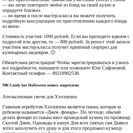
— вы легко повторите любое из блюд на своей кухне и
порадуете близких
— во время и после мастер-класса вы можете получить
подробную консультацию по приготовлению каждого блюда
из меню
Стоимость участия: 1000 рублей. Если вы приходите вдвоем с
подругой или другом, то — 800 рублей. За репост этой записи
участник мастер-класса получит приятный сюрприз для
кулинарных шедевров. 🙂
Обязательна регистрация! Чтобы зарегистрироваться и узнать
все подробности, напишите или позвоните Юле Сафоновой.
Контактный телефон — 89218902538.
МК Candy bar Halloween запись закреплена
Апельсиновые свечи для Хэллоуина
Главным атрибутом Хэллоуина является тыква, которая за
рубежом называется «Джек- фонарь». По легенде, обычай
делать фонари из тыквы ввел ирландский кузнец по прозвищу
Скупой Джек. Однажды в канун Дня всех святых сам Дьявол
хотел заполучить его душу и для этого предложил кузнецу