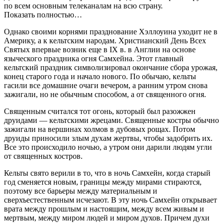
по всем основным телеканалам на всю страну.
Показать полностью…
Однако своими корнями празднование Хэллоуина уходит не в
Америку, а к кельтским народам. Христианский День Всех
Святых впервые возник еще в IX в. в Англии на основе
языческого праздника огня Самхейна. Этот главный
кельтский праздник символизировал окончание сбора урожая,
конец старого года и начало нового. По обычаю, кельты
гасили все домашние очаги вечером, а ранним утром снова
зажигали, но не обычным способом, а от священного огня.
Священным считался тот огонь, который был разожжен
друидами — кельтскими жрецами. Священные костры обычно
зажигали на вершинах холмов в дубовых рощах. Потом
друиды приносили злым духам жертвы, чтобы задобрить их.
Все это происходило ночью, а утром они дарили людям угли
от священных костров.
Кельты свято верили в то, что в ночь Самхейн, когда старый
год сменяется новым, границы между мирами стираются,
поэтому все барьеры между материальным и
сверхъестественным исчезают. В эту ночь Самхейн открывает
врата между прошлым и настоящим, между всем живым и
мертвым, между миром людей и миром духов. Причем духи