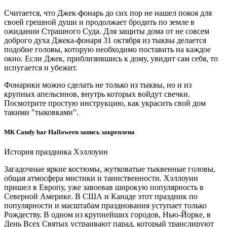
Считается, что Джек-фонарь до сих пор не нашел покоя для
своей грешной души и продолжает бродить по земле в
ожидании Страшного Суда. Для защиты дома от не совсем
доброго духа Джека-фонаря 31 октября из тыквы делается
подобие головы, которую необходимо поставить на каждое
окно. Если Джек, приблизившись к дому, увидит сам себя, то
испугается и убежит.
Фонарики можно сделать не только из тыквы, но и из
крупных апельсинов, внутрь которых войдут свечки.
Посмотрите простую инструкцию, как украсить свой дом
такими "тыковками".
МК Candy bar Halloween запись закреплена
История праздника Хэллоуин
Загадочные яркие костюмы, жутковатые тыквенные головы,
общая атмосфера мистики и таинственности. Хэллоуин
пришел в Европу, уже завоевав широкую популярность в
Северной Америке. В США и Канаде этот праздник по
популярности и масштабам празднования уступает только
Рождеству. В одном из крупнейших городов, Нью-Йорке, в
День Всех Святых устраивают парад, который транслируют