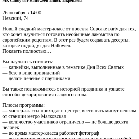
МК Candy bar Halloween запись закреплена
26 октября в 14:00
Невский, 74
Новый сладкий мастер-класс от проекта Cupcake party для тех,
кто хочет научиться готовить необычные лакомства по
европейским рецептам. В этот раз будем создавать десерты,
которые подойдут для Hallowen.
Показать полностью…
Вы научитесь готовить:
— капкейки, выполненные в тематике Дня Всех Святых
— безе в виде привидений
— делать печенье с паутинками
Вы также познакомитесь с историей праздника и узнаете
способы декорирования сладкого стола.
Плюсы программы:
— мастер-классы проходят в центре, всего пять минут пешком
от станции метро Маяковская
— количество участников ограничено — не больше десяти
человек
— во время мастер-класса работает фотограф
— все приготовленные лакомства участники уносят с собой