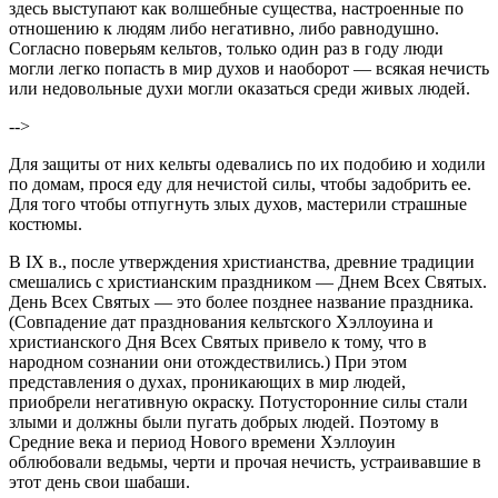
здесь выступают как волшебные существа, настроенные по
отношению к людям либо негативно, либо равнодушно.
Согласно поверьям кельтов, только один раз в году люди
могли легко попасть в мир духов и наоборот — всякая нечисть
или недовольные духи могли оказаться среди живых людей.
-->
Для защиты от них кельты одевались по их подобию и ходили
по домам, прося еду для нечистой силы, чтобы задобрить ее.
Для того чтобы отпугнуть злых духов, мастерили страшные
костюмы.
В IX в., после утверждения христианства, древние традиции
смешались с христианским праздником — Днем Всех Святых.
День Всех Святых — это более позднее название праздника.
(Совпадение дат празднования кельтского Хэллоуина и
христианского Дня Всех Святых привело к тому, что в
народном сознании они отождествились.) При этом
представления о духах, проникающих в мир людей,
приобрели негативную окраску. Потусторонние силы стали
злыми и должны были пугать добрых людей. Поэтому в
Средние века и период Нового времени Хэллоуин
облюбовали ведьмы, черти и прочая нечисть, устраивавшие в
этот день свои шабаши.