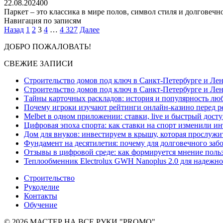
22.08.2024
0
0
Паркет – это классика в мире полов, символ стиля и долговеч
Навигация по записям
Назад
1
2
3
4
…
4 327
Далее
ДОБРО ПОЖАЛОВАТЬ!
СВЕЖИЕ ЗАПИСИ
Строительство домов под ключ в Санкт-Петербурге и Л
Строительство домов под ключ в Санкт-Петербурге и Лен
Тайны карточных раскладов: история и популярность лю
Почему игроки изучают рейтинги онлайн-казино перед р
Melbet в одном приложении: ставки, live и быстрый дост
Цифровая эпоха спорта: как ставки на спорт изменили и
Дом для внуков: инвестируем в крышу, которая прослужит
Фундамент на десятилетия: почему для долговечного заб
Отзывы в цифровой среде: как формируется мнение польз
Теплообменник Electrolux GWH Nanoplus 2.0 для надежно
Строительство
Рукоделие
Контакты
Обучение
© 2026 МАСТЕР НА ВСЕ РУКИ "PROMO"