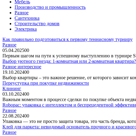
Мебель
Производство и промышленность
Разное
Сантехника
Строительство домов
Электрика
Как правильно подготовиться к первому теннисному турниру
Разное
05.04.2025
0
0
Первым шагом на пути к успешному выступлению в турнире St.
Выбор уютного гнезда: 1-комнатная или 2-комнатная квартира?
Разное интересное
19.10.2024
0
0
Выбор квартиры – это важное решение, от которого зависит к
Переуступка при покупке недвижимости
Клининг
03.10.2024
0
0
Важным моментом в процессе сделки по покупке объекта недвиж
Robopac: упаковка с интеллектом и беспрецедентной эффекти
Разное
22.08.2024
0
0
Упаковка — это не просто защита товара, это часть бренда, к
Клей для паркета: невидимый основатель прочного и красивог
Разное