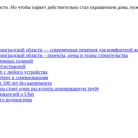
ности. Но чтобы паркет действительно стал украшением дома, ну
енинградской области — современные решения для комфортной 
инградской области – проекты, цены и этапы строительства
бовных гаданий
егистрацией
уп с любого устройства
нтерес к соревнованиям
 100 лет без капремонта
ора стоит один раз купить оцинкованную трубу
ователей о Ubet
го водонагрева