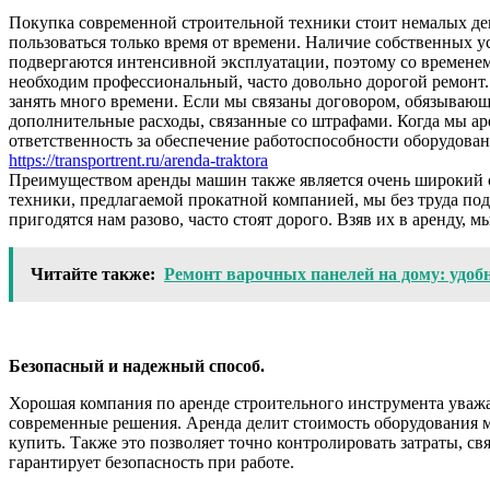
Покупка современной строительной техники стоит немалых ден
пользоваться только время от времени. Наличие собственных у
подвергаются интенсивной эксплуатации, поэтому со временем 
необходим профессиональный, часто довольно дорогой ремонт.
занять много времени. Если мы связаны договором, обязывающи
дополнительные расходы, связанные со штрафами. Когда мы ар
ответственность за обеспечение работоспособности оборудова
https://transportrent.ru/arenda-traktora
Преимуществом аренды машин также является очень широкий с
техники, предлагаемой прокатной компанией, мы без труда по
пригодятся нам разово, часто стоят дорого. Взяв их в аренду
Читайте также:
Ремонт варочных панелей на дому: удоб
Безопасный и надежный способ.
Хорошая компания по аренде строительного инструмента уважа
современные решения. Аренда делит стоимость оборудования м
купить. Также это позволяет точно контролировать затраты, свя
гарантирует безопасность при работе.