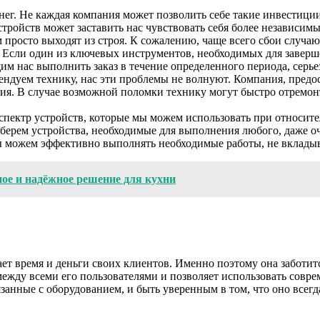
ег. Не каждая компания может позволить себе такие инвестиции
стройств может заставить нас чувствовать себя более независи
просто выходят из строя. К сожалению, чаще всего сбои случаю
 Если один из ключевых инструментов, необходимых для заверше
м нас выполнить заказ в течение определенного периода, серье
ендуем технику, нас эти проблемы не волнуют. Компания, пред
ния. В случае возможной поломки технику могут быстро отремон
пектр устройств, которые мы можем использовать при относите
дберем устройства, необходимые для выполнения любого, даже 
, мы можем эффективно выполнять необходимые работы, не вклады
ное и надёжное решение для кухни
ет время и деньги своих клиентов. Именно поэтому она заботит
ежду всеми его пользователями и позволяет использовать совре
занные с оборудованием, и быть уверенным в том, что оно всегда