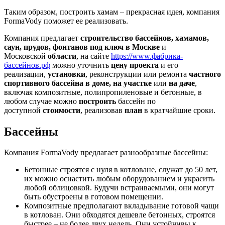
Таким образом, построить хамам – прекрасная идея, компания
FormaVody поможет ее реализовать.
Компания предлагает
строительство бассейнов, хамамов,
саун, прудов, фонтанов под ключ в Москве
и
Московской
области
, на сайте
https://www.фабрика-
бассейнов.рф
можно уточнить
цену проекта
и его
реализации,
установки
, реконструкции или ремонта
частного
спортивного бассейна в доме, на участке
или
на даче
,
включая композитные, полипропиленовые и бетонные, в
любом случае можно
построить
бассейн по
доступной
стоимости
, реализовав
план
в кратчайшие сроки.
Бассейны
Компания FormaVody предлагает разнообразные бассейны:
Бетонные строятся с нуля в котловане, служат до 50 лет,
их можно оснастить любым оборудованием и украсить
любой облицовкой. Будучи встраиваемыми, они могут
быть обустроены в готовом помещении.
Композитные предполагают вкладывание готовой чащи
в котлован. Они обходятся дешевле бетонных, строятся
быстрее – не более двух недель. Они устойчивы к