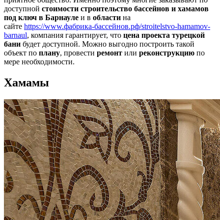
доступной
стоимости строительство бассейнов и хамамов
под ключ в Барнауле
и в
области
на
сайте
https://www.фабрика-бассейнов.рф/stroitelstvo-hamamov-
barnaul
, компания гарантирует, что
цена проекта турецкой
бани
будет доступной. Можно выгодно построить такой
объект по
плану
, провести
ремонт
или
реконструкцию
по
мере необходимости.
Хамамы