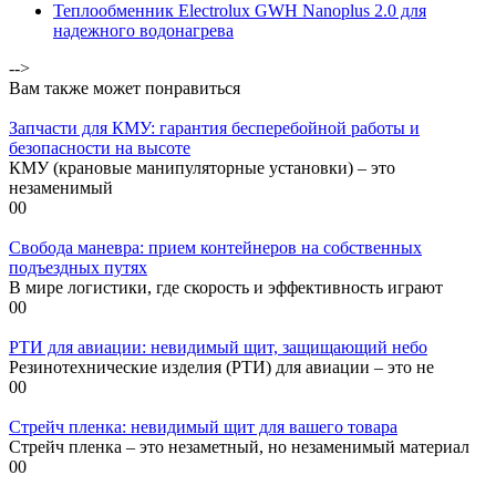
Теплообменник Electrolux GWH Nanoplus 2.0 для
надежного водонагрева
-->
Вам также может понравиться
Запчасти для КМУ: гарантия бесперебойной работы и
безопасности на высоте
КМУ (крановые манипуляторные установки) – это
незаменимый
0
0
Свобода маневра: прием контейнеров на собственных
подъездных путях
В мире логистики, где скорость и эффективность играют
0
0
РТИ для авиации: невидимый щит, защищающий небо
Резинотехнические изделия (РТИ) для авиации – это не
0
0
Стрейч пленка: невидимый щит для вашего товара
Стрейч пленка – это незаметный, но незаменимый материал
0
0