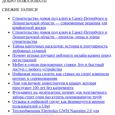
ДОБРО ПОЖАЛОВАТЬ!
СВЕЖИЕ ЗАПИСИ
Строительство домов под ключ в Санкт-Петербурге и
Ленинградской области — современные решения для
комфортной жизни
Строительство домов под ключ в Санкт-Петербурге и
Ленинградской области – проекты, цены и этапы
строительства
Тайны карточных раскладов: история и популярность
любовных гаданий
Почему игроки изучают рейтинги онлайн-казино перед
регистрацией
Melbet в одном приложении: ставки, live и быстрый
доступ с любого устройства
Цифровая эпоха спорта: как ставки на спорт изменили
интерес к соревнованиям
Дом для внуков: инвестируем в крышу, которая
прослужит 100 лет без капремонта
Фундамент на десятилетия: почему для долговечного
забора стоит один раз купить оцинкованную трубу
Отзывы в цифровой среде: как формируется мнение
пользователей о Ubet
Теплообменник Electrolux GWH Nanoplus 2.0 для